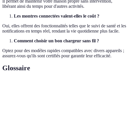
Il permet de maintenir votre maison propre sans intervention,
libérant ainsi du temps pour d'autres activités.
Les montres connectées valent-elles le coût ?
Oui, elles offrent des fonctionnalités telles que le suivi de santé et les
notifications en temps réel, rendant la vie quotidienne plus facile.
Comment choisir un bon chargeur sans fil ?
Optez pour des modèles rapides compatibles avec divers appareils ;
assurez-vous qu'ils sont certifiés pour garantir leur efficacité.
Glossaire
Terme
Définition
Domotique
Technologie d'automatisation des maisons.
Réduction active
Technologie réduisant le bruit ambiant.
Waterproof
Capacité d'un appareil à résister à l'eau.