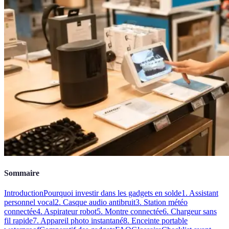
Sommaire
Introduction
Pourquoi investir dans les gadgets en solde
1. Assistant
personnel vocal
2. Casque audio antibruit
3. Station météo
connectée
4. Aspirateur robot
5. Montre connectée
6. Chargeur sans
fil rapide
7. Appareil photo instantané
8. Enceinte portable