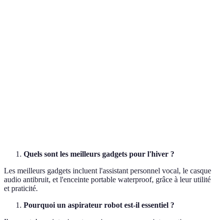
Critère
Assistant Vocal
Casque Audio
Montre Conne
Domotique,
Utilité
Musique, pro
Sport, santé
info
Autonomie
Constante
20h
2-3 jours
Amazon,
Marques
Bose, Sony
Apple, Samsu
Google
Prix
50-150€
200-300€
300-500€
(estimation)
Quels sont les meilleurs gadgets pour l'hiver ?
Les meilleurs gadgets incluent l'assistant personnel vocal, le casque
audio antibruit, et l'enceinte portable waterproof, grâce à leur utilité
et praticité.
Pourquoi un aspirateur robot est-il essentiel ?