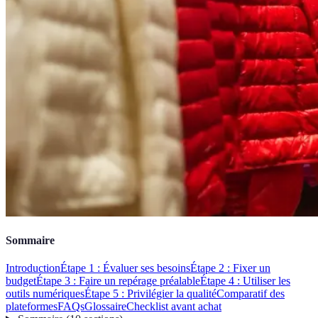
Sommaire
Introduction
Étape 1 : Évaluer ses besoins
Étape 2 : Fixer un
budget
Étape 3 : Faire un repérage préalable
Étape 4 : Utiliser les
outils numériques
Étape 5 : Privilégier la qualité
Comparatif des
plateformes
FAQs
Glossaire
Checklist avant achat