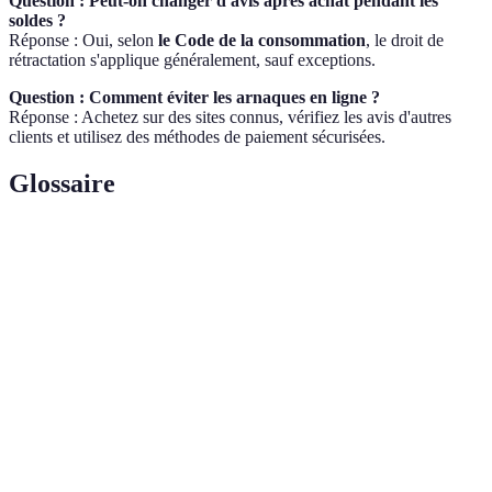
Question : Peut-on changer d'avis après achat pendant les
soldes ?
Réponse : Oui, selon
le Code de la consommation
, le droit de
rétractation s'applique généralement, sauf exceptions.
Question : Comment éviter les arnaques en ligne ?
Réponse : Achetez sur des sites connus, vérifiez les avis d'autres
clients et utilisez des méthodes de paiement sécurisées.
Glossaire
Terme
Définition
Identification de produits avant achat pour
Repérage
comparer les prix et qualités.
Liste de souhaits utilisée pour suivre les articles
Wishlist
d'intérêt.
Droit de revenir sur une décision d'achat même
Rétractation
après réception d'un produit.