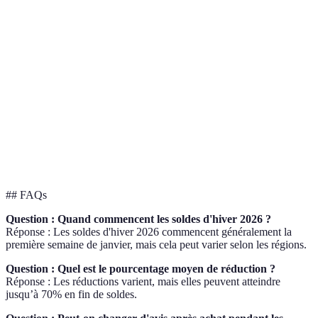
Critère
Amazon
Cdiscount
Fnac
Verdict
Sélections
Large
Moyenne
Spécialisée
Varie
Retours
Simples
Complexes
Flexibles
Efficaci
Livraison
Rapide
Moyenne
Rapide
Fiable
Prix
Compétitifs
Modérés
Élevés
Balance
## FAQs
Question : Quand commencent les soldes d'hiver 2026 ?
Réponse : Les soldes d'hiver 2026 commencent généralement la
première semaine de janvier, mais cela peut varier selon les régions.
Question : Quel est le pourcentage moyen de réduction ?
Réponse : Les réductions varient, mais elles peuvent atteindre
jusqu’à 70% en fin de soldes.