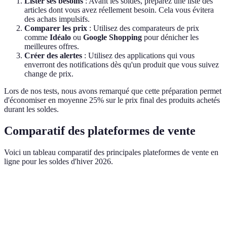
Lister ses besoins
: Avant les soldes, préparez une liste des
articles dont vous avez réellement besoin. Cela vous évitera
des achats impulsifs.
Comparer les prix
: Utilisez des comparateurs de prix
comme
Idéalo
ou
Google Shopping
pour dénicher les
meilleures offres.
Créer des alertes
: Utilisez des applications qui vous
enverront des notifications dès qu'un produit que vous suivez
change de prix.
Lors de nos tests, nous avons remarqué que cette préparation permet
d'économiser en moyenne 25% sur le prix final des produits achetés
durant les soldes.
Comparatif des plateformes de vente
Voici un tableau comparatif des principales plateformes de vente en
ligne pour les soldes d'hiver 2026.
Critère
Amazon
eBay
Cdiscount
Zalando
Variable
Rapide (1-
Standard
Rapide (
Livraison
(2-5