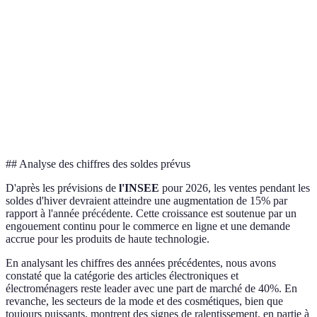
2 jours)
(3-4 jours)
2 jours)
jours)
Retour
Facile
Paisible
Compliqué
Facile
Prix
Compétitifs
Variable
Réduits
Compétit
🏆
Biens
Mode en
Verdict
Bons plans
Optimale
diversifiés
vogue
## Analyse des chiffres des soldes prévus
D'après les prévisions de
l'INSEE
pour 2026, les ventes pendant les
soldes d'hiver devraient atteindre une augmentation de 15% par
rapport à l'année précédente. Cette croissance est soutenue par un
engouement continu pour le commerce en ligne et une demande
accrue pour les produits de haute technologie.
En analysant les chiffres des années précédentes, nous avons
constaté que la catégorie des articles électroniques et
électroménagers reste leader avec une part de marché de 40%. En
revanche, les secteurs de la mode et des cosmétiques, bien que
toujours puissants, montrent des signes de ralentissement, en partie à