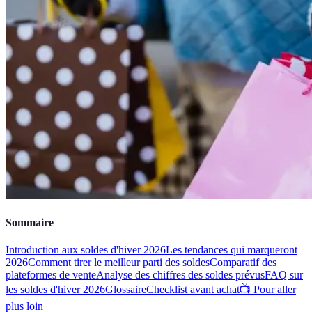
Sommaire
Introduction aux soldes d'hiver 2026
Les tendances qui marqueront
2026
Comment tirer le meilleur parti des soldes
Comparatif des
plateformes de vente
Analyse des chiffres des soldes prévus
FAQ sur
les soldes d'hiver 2026
Glossaire
Checklist avant achat
📺 Pour aller
plus loin