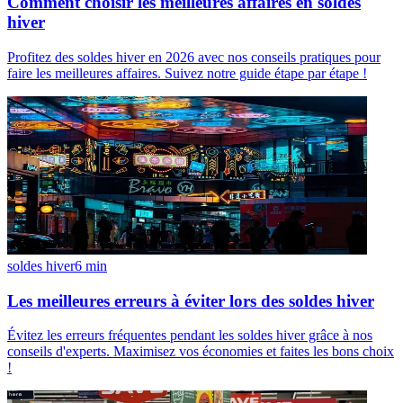
Comment choisir les meilleures affaires en soldes
hiver
Profitez des soldes hiver en 2026 avec nos conseils pratiques pour
faire les meilleures affaires. Suivez notre guide étape par étape !
soldes hiver
6
min
Les meilleures erreurs à éviter lors des soldes hiver
Évitez les erreurs fréquentes pendant les soldes hiver grâce à nos
conseils d'experts. Maximisez vos économies et faites les bons choix
!