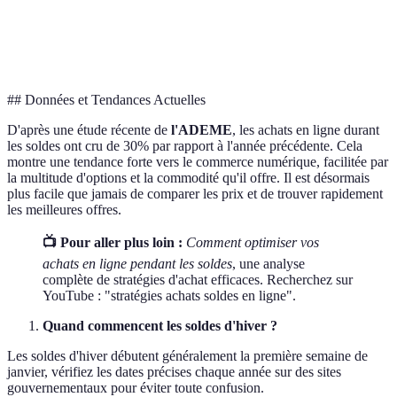
Fin des
R
60-70%
Faible
Soldes
d
## Données et Tendances Actuelles
D'après une étude récente de
l'ADEME
, les achats en ligne durant
les soldes ont cru de 30% par rapport à l'année précédente. Cela
montre une tendance forte vers le commerce numérique, facilitée par
la multitude d'options et la commodité qu'il offre. Il est désormais
plus facile que jamais de comparer les prix et de trouver rapidement
les meilleures offres.
📺 Pour aller plus loin :
Comment optimiser vos
achats en ligne pendant les soldes
, une analyse
complète de stratégies d'achat efficaces. Recherchez sur
YouTube : "stratégies achats soldes en ligne".
Quand commencent les soldes d'hiver ?
Les soldes d'hiver débutent généralement la première semaine de
janvier, vérifiez les dates précises chaque année sur des sites
gouvernementaux pour éviter toute confusion.