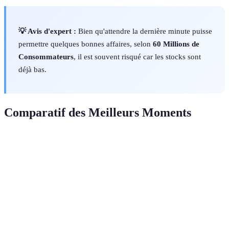
💡 Avis d'expert :
Bien qu'attendre la dernière minute puisse
permettre quelques bonnes affaires, selon
60 Millions de
Consommateurs
, il est souvent risqué car les stocks sont
déjà bas.
Comparatif des Meilleurs Moments
Moment Clé
Réductions Moyennes
Stock Disponibilité
Ouverture
P
20-30%
Élevée
des Soldes
p
Milieu des
40-50%
Moyenne
Soldes
p