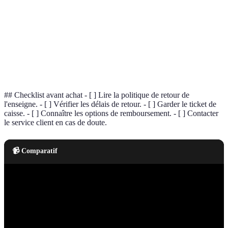
Crédit de
Valeur accordée pour achats futurs plutôt qu'un
magasin
remboursement.
Période de réduction de prix en hiver pour
Soldes hiver
écouler les stocks.
## Checklist avant achat - [ ] Lire la politique de retour de
l'enseigne. - [ ] Vérifier les délais de retour. - [ ] Garder le ticket de
caisse. - [ ] Connaître les options de remboursement. - [ ] Contacter
le service client en cas de doute.
📹 Comparatif