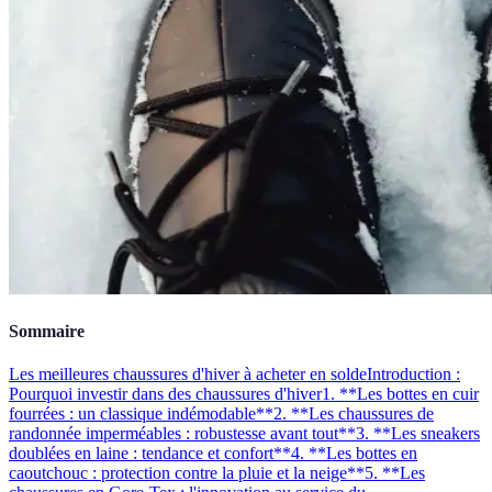
Sommaire
Les meilleures chaussures d'hiver à acheter en solde
Introduction :
Pourquoi investir dans des chaussures d'hiver
1. **Les bottes en cuir
fourrées : un classique indémodable**
2. **Les chaussures de
randonnée imperméables : robustesse avant tout**
3. **Les sneakers
doublées en laine : tendance et confort**
4. **Les bottes en
caoutchouc : protection contre la pluie et la neige**
5. **Les