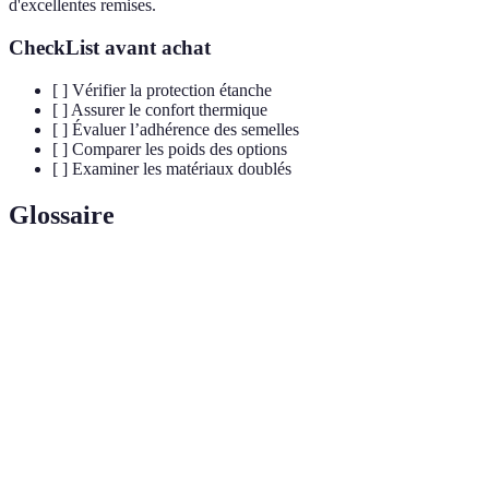
d'excellentes remises.
CheckList avant achat
[ ] Vérifier la protection étanche
[ ] Assurer le confort thermique
[ ] Évaluer l’adhérence des semelles
[ ] Comparer les poids des options
[ ] Examiner les matériaux doublés
Glossaire
Terme
Définition
Membrane imperméable et respirante pour les
Gore-Tex
vêtements et chaussures.
Matériau isolant souvent utilisé dans les bottes
Fourrure
pour conserver la chaleur.
Caractéristique des semelles qui améliore