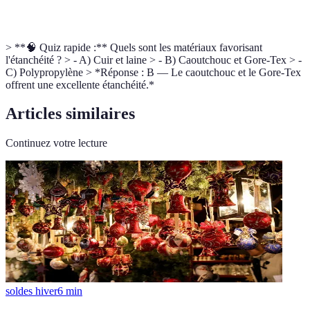
Antidérapant
l'adhérence sur sols glissants.
> **🧠 Quiz rapide :** Quels sont les matériaux favorisant
l'étanchéité ? > - A) Cuir et laine > - B) Caoutchouc et Gore-Tex > -
C) Polypropylène > *Réponse : B — Le caoutchouc et le Gore-Tex
offrent une excellente étanchéité.*
Articles similaires
Continuez votre lecture
soldes hiver
6
min