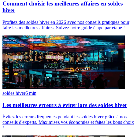
Comment choisir les meilleures affaires en soldes
hiver
Profitez des soldes hiver en 2026 avec nos conseils pratiques pour
faire les meilleures affaires. Suivez notre guide étape par étape !
soldes hiver
6
min
Les meilleures erreurs à éviter lors des soldes hiver
Évitez les erreurs fréquentes pendant les soldes hiver grâce à nos
conseils d'experts. Maximisez vos économies et faites les bons choix
!