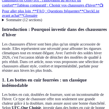
chaussures en Gore-Tex : l'innovation au service du
confort**
Tableau comparatif : Choisir vos chaussures d'hiver
**📺
Pour aller plus loin :**
FAQ : Questions fréquentes
**CheckList
avant achat**
Glossaire
Sommaire
(
12
sections
)
Introduction : Pourquoi investir dans des chaussures
d'hiver
Les chaussures d'hiver sont bien plus qu'un simple accessoire de
mode. Elles représentent une nécessité pour affronter les rigueurs
climatiques tout en restant élégant. Avec l'arrivée des soldes hiver
2026, c'est l'occasion idéale de dénicher des modèles de qualité à
prix réduit. Dans cet article, nous vous proposons une sélection de
chaussures alliant style, confort et imperméabilité, parfaite pour
résister aux hivers les plus froids.
1.
Les bottes en cuir fourrées : un classique
indémodable
Les bottes en cuir, doublées de fourrure, sont un incontournable de
l'hiver. Ce type de chaussure offre non seulement une grande
chaleur grâce à la doublure, mais assure aussi une bonne étanchéité.
Selon
UFC-Que Choisir
, investir dans des bottes en cuir de bonne