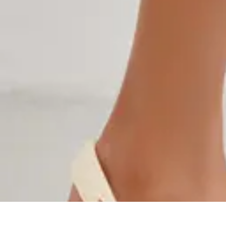
Soldes Hiver
soldes hiver
Mode
Conseils pratiques
Technologie
Shopping en ligne
Soldes Hiver