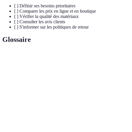
[ ] Définir ses besoins prioritaires
[ ] Comparer les prix en ligne et en boutique
[ ] Vérifier la qualité des matériaux
[ ] Consulter les avis clients
[ ] S'informer sur les politiques de retour
Glossaire
Terme
Définition
Stratégie commerciale utilisant plusieurs
Omnicanal
canaux de vente
Click and
Achat en ligne avec retrait en magasin
collect
Matériau
Matériaux reconnus pour leurs performances
technique
sportives