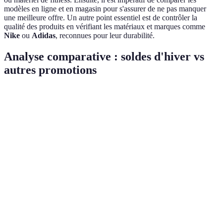
modèles en ligne et en magasin pour s'assurer de ne pas manquer
une meilleure offre. Un autre point essentiel est de contrôler la
qualité des produits en vérifiant les matériaux et marques comme
Nike
ou
Adidas
, reconnues pour leur durabilité.
Analyse comparative : soldes d'hiver vs
autres promotions
Critère
Soldes d'hiver
Soldes d'été
Promotions Flash
Remises
50-70%
30-50%
20-30%
moyennes
Durabilité
Haute
Moyenne
Basse
des stocks
Cibles
Sports d'hiver,
Sports de
Électronique
d'achats
Fitness
plage
principalement