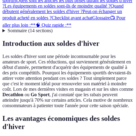
sportifs
Quels sont les articles les plus prisés durant les soldes d'hiver
?
Les équipements en soldes sont-ils de moindre qualité ?
Quand
débutent généralement les soldes d'hiver ?
Peut-on échanger un
produit acheté en soldes ?
Checklist avant achat
Glossaire
📺 Pour
aller plus loin :
**🧠 Quiz rapide :**
Sommaire
(
14
sections
)
Introduction aux soldes d'hiver
Les soldes d'hiver sont une période incontournable pour les
amateurs de sport. Ces réductions, qui surviennent généralement en
début d'année, permettent d'acquérir des équipements de qualité à
des prix compétitifs. Pourquoi les équipements sportifs devraient-ils
attirer votre attention pendant ces soldes ? Tout simplement parce
que c'est le moment idéal pour renouveler son matériel à moindre
coût. Lors de mes dernières visites en magasin et sur les sites comme
Decathlon
ou
Go Sport
, j'ai constaté que les rabais peuvent
atteindre jusqu'à 70% sur certains articles. Cela motive de nombreux
consommateurs à patienter toute l'année pour cette saison spéciale.
Les avantages économiques des soldes
d'hiver