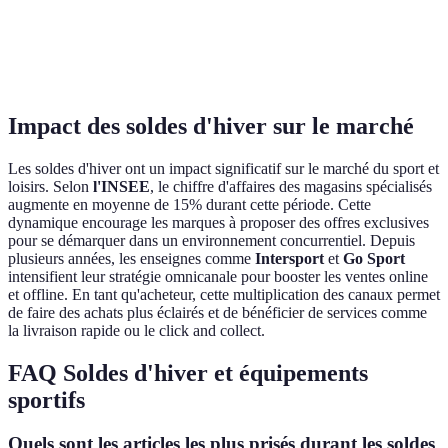
Meilleur choix
Bon pour
pour
Prioriser
Verdict
maillots et
équipements
électronique
accessoires
sportifs
Impact des soldes d'hiver sur le marché
Les soldes d'hiver ont un impact significatif sur le marché du sport et
loisirs. Selon
l'INSEE
, le chiffre d'affaires des magasins spécialisés
augmente en moyenne de 15% durant cette période. Cette
dynamique encourage les marques à proposer des offres exclusives
pour se démarquer dans un environnement concurrentiel. Depuis
plusieurs années, les enseignes comme
Intersport
et
Go Sport
intensifient leur stratégie omnicanale pour booster les ventes online
et offline. En tant qu'acheteur, cette multiplication des canaux permet
de faire des achats plus éclairés et de bénéficier de services comme
la livraison rapide ou le click and collect.
FAQ Soldes d'hiver et équipements
sportifs
Quels sont les articles les plus prisés durant les soldes